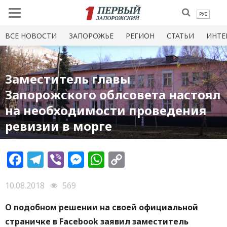
РУС
ВСЕ НОВОСТИ
ЗАПОРОЖЬЕ
РЕГИОН
СТАТЬИ
ИНТЕ
Заместитель главы
Запорожского облсовета настоял
на необходимости проведения
ревизии в морге
Facebook
Telegram
Viber
Messenger
WhatsApp
Copy
Link
10.08.2018
569
О подобном решении на своей официальной
страничке в Facebook заявил заместитель