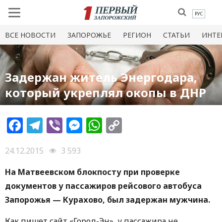
РУС
ВСЕ НОВОСТИ
ЗАПОРОЖЬЕ
РЕГИОН
СТАТЬИ
ИНТЕ
Задержан житель Энергодара,
который укреплял окопы в ДНР
Facebook
Telegram
Viber
Messenger
WhatsApp
Copy
Link
24.12.2015
3 593
На Матвеевском блокпосту при проверке
документов у пассажиров рейсового автобуса
Запорожья — Курахово, был задержан мужчина.
Как пишет сайт «Город-Эн», у пассажира не