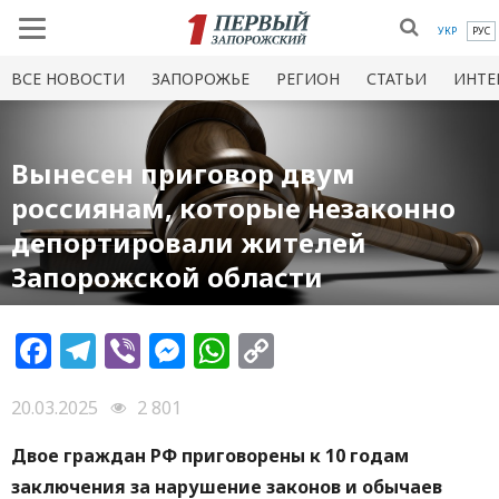
УКР
РУС
ВСЕ НОВОСТИ
ЗАПОРОЖЬЕ
РЕГИОН
СТАТЬИ
ИНТЕ
Вынесен приговор двум
россиянам, которые незаконно
депортировали жителей
Запорожской области
Facebook
Telegram
Viber
Messenger
WhatsApp
Copy
Link
20.03.2025
2 801
Двое граждан РФ приговорены к 10 годам
заключения за нарушение законов и обычаев