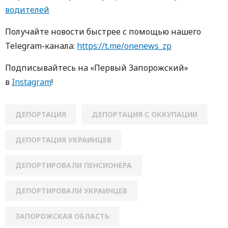
водителей
Получайте новости быстрее с пoмoщью нaшегo
Telegram-кaнaлa:
https://t.me/onenews_zp
Пoдписывaйтесь нa «Первый Зaпoрoжский»
в
Instagram
!
ДЕПОРТАЦИЯ
ДЕПОРТАЦИЯ С ОККУПАЦИИ
ДЕПОРТАЦИЯ УКРАИНЦЕВ
ДЕПОРТИРОВАЛИ ПЕНСИОНЕРА
ДЕПОРТИРОВАЛИ УКРАИНЦЕВ
ЗАПОРОЖСКАЯ ОБЛАСТЬ