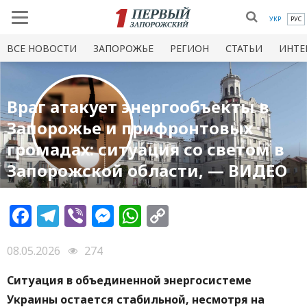
УКР
РУС
ВСЕ НОВОСТИ
ЗАПОРОЖЬЕ
РЕГИОН
СТАТЬИ
ИНТЕ
Враг атакует энергообъекты в
Запорожье и прифронтовых
громадах: ситуация со светом в
Запорожской области, — ВИДЕО
Facebook
Telegram
Viber
Messenger
WhatsApp
Copy
Link
08.05.2026
274
Ситуация в объединенной энергосистеме
Украины остается стабильной, несмотря на