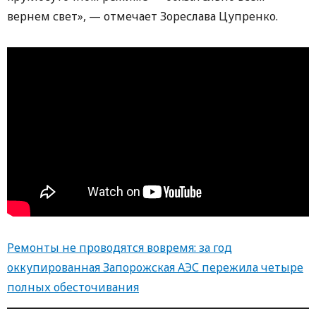
вернем свет», — отмечает Зореслава Цупренко.
Ремонты не проводятся вовремя: за год
оккупированная Запорожская АЭС пережила четыре
полных обесточивания