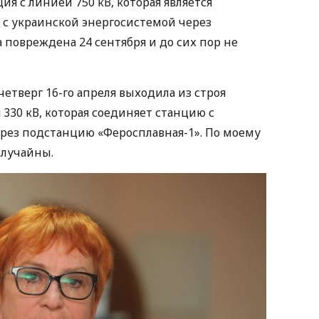
ция с линией 750 кВ, которая является
 с украинской энергосистемой через
 повреждена 24 сентября и до сих пор не
 четверг 16-го апреля выходила из строя
330 кВ, которая соединяет станцию с
рез подстанцию «Феросплавная-1». По моему
случайны.