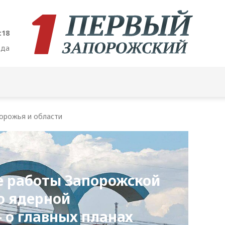
:19
ода
орожья и области
е работы Запорожской
по ядерной
– о главных планах