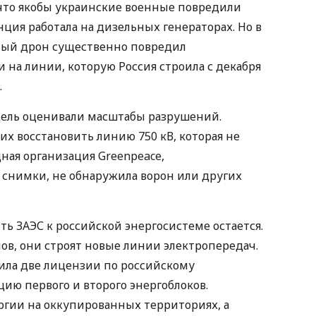
, что якобы украинские военные повредили
нция работала на дизельных генераторах. Но в
стный дрон существенно повредил
на линии, которую Россия строила с декабря
.
едель оценивали масштабы разрушений.
их восстановить линию 750 кВ, которая не
ая организация Greenpeace,
снимки, не обнаружила ворон или других
ть ЗАЭС к российской энергосистеме остается.
в, они строят новые линии электропередач.
чила две лицензии по российскому
цию первого и второго энергоблоков.
гии на оккупированных территориях, а