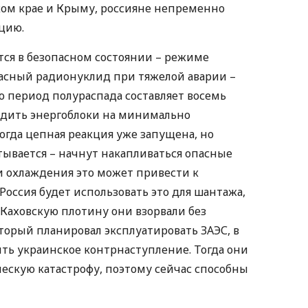
ком крае и Крыму, россияне непременно
цию.
тся в безопасном состоянии – режиме
асный радионуклид при тяжелой аварии –
го период полураспада составляет восемь
водить энергоблоки на минимально
гда цепная реакция уже запущена, но
тывается – начнут накапливаться опасные
и охлаждения это может привести к
оссия будет использовать это для шантажа,
 Каховскую плотину они взорвали без
оторый планировал эксплуатировать ЗАЭС, в
ить украинское контрнаступление. Тогда они
ческую катастрофу, поэтому сейчас способны