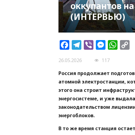
оккупантов на
(ИНТЕРВЬЮ)
Facebook
Telegram
Viber
Messe
Wh
L
26.05.2026
117
Россия продолжает подготов
атомной электростанции, ко
этого она строит инфраструк
энергосистеме, и уже выдала
законодательством лицензии
энергоблоков.
В то же время станция остает