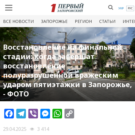
УКР
РУС
ВСЕ НОВОСТИ
ЗАПОРОЖЬЕ
РЕГИОН
СТАТЬИ
ИНТЕ
Восстановление на финальной
стадии: когда завершат
восстановление
полуразрушенной вражеским
ударом пятиэтажки в Запорожье,
- ФОТО
Facebook
Telegram
Viber
Messenger
WhatsApp
Copy
Link
29.04.2025
3 414