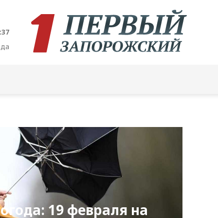
:38
ода
огода: 19 февраля на