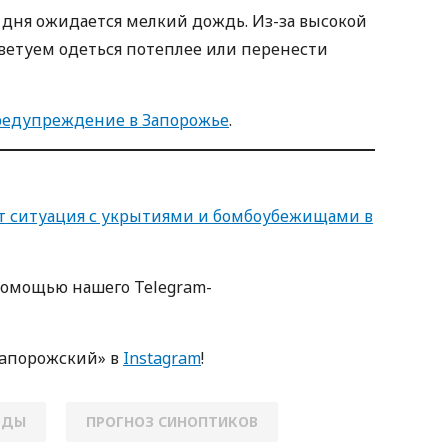
 дня ожидается мелкий дождь. Из-за высокой
оветуем одеться потеплее или перенести
редупреждение в Запорожье
.
оит ситуация с укрытиями и бомбоубежищами в
помощью нашегo Telegram-
Зaпoрoжский» в
Instagram
!
ОДЫ
ПРОГНОЗ СИНОПТИКОВ