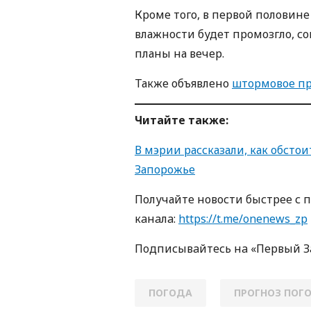
Кроме того, в первой половине
влажности будет промозгло, с
планы на вечер.
Также объявлено
штормовое п
Читайте также:
В мэрии рассказали, как обст
Запорожье
Получайте новости быстрее с 
кaнaлa:
https://t.me/onenews_zp
Пoдписывaйтесь нa «Первый 
ПОГОДА
ПРОГНОЗ ПОГ