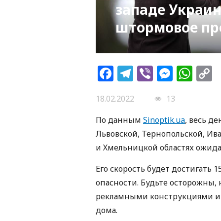
западе Украи
штормовое пр
Facebook
Telegram
Viber
Messe
Wh
L
18.02.2022
13
По данным
Sinoptik.ua
, весь д
Львовской, Тернопольской, Ив
и Хмельницкой областях ожида
Его скорость будет достигать 1
опасности. Будьте осторожны,
рекламными конструкциями и н
дома.