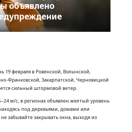
ны объявлено
едупреждение
nger
atsApp
Copy
ink
ень 19 февраля в Ровенской, Волынской,
ано-Франковской, Закарпатской, Черновицкой
ется сильный штормовой ветер.
5–24 м/с, в регионах объявлен желтый уровень
 находясь под деревьями, домами или
е забывайте закрывать окна, выходя из