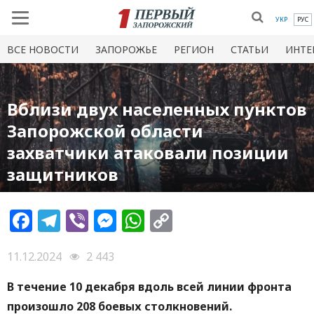
УКР
РУС
ВСЕ НОВОСТИ
ЗАПОРОЖЬЕ
РЕГИОН
СТАТЬИ
ИНТЕ
Вблизи двух населенных пунктов
Запорожской области
захватчики атаковали позиции
защитников
Facebook
Telegram
Viber
Messenger
WhatsApp
Copy
Link
11.12.2024
2 443
В течение 10 декабря вдоль всей линии фронта
произошло 208 боевых столкновений.