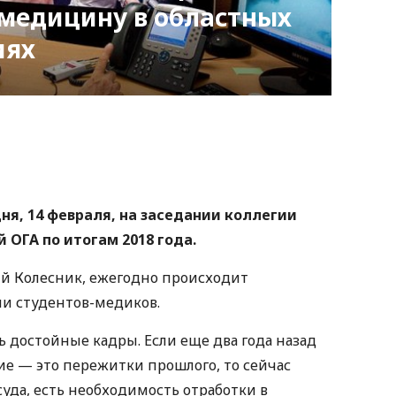
емедицину в областных
иях
nger
atsApp
Copy
ink
дня, 14 февраля, на заседании коллегии
 ОГА по итогам 2018 года.
ий Колесник, ежегодно происходит
и студентов-медиков.
 достойные кадры. Если еще два года назад
ие — это пережитки прошлого, то сейчас
уда, есть необходимость отработки в