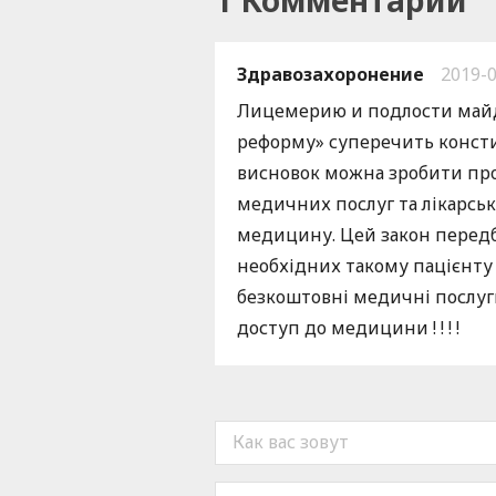
1 Комментарий
Здравозахоронение
2019-0
Лицемерию и подлости майда
реформу» суперечить консти
висновок можна зробити про
медичних послуг та лікарськ
медицину. Цей закон передбач
необхідних такому пацієнту 
безкоштовні медичні послуги
доступ до медицини ! ! ! !