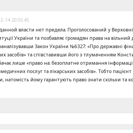
2-14 20:55:45
нной власти нет предела. Проголосований у Верховні
туції України та позбавляє громадян права на вільний
аналізувавши Закон України №6327: «Про державні фіна
их засобів» та співставивши його з тлумаченням Конст
ає лише «право на: безоплатне отримання інформації ( 
медичних послуг та лікарських засобів». Тобто пацієнт 
, натомість йому гарантують право знати скільки та к