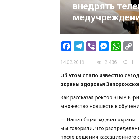
внедрять тел
медучрежден
Facebook
Telegram
Viber
Messe
Wh
L
14.02.2019
2 436
1
Об этом стало известно сего
охраны здоровья Запорожской
Как рассказал ректор ЗГМУ Юр
множество новшеств в обучени
— Наша общая задача сохранить
мы говорили, что распределен
после решения кассационного с