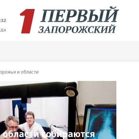
:33
ода
орожья и области
 области собираются