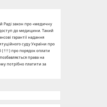
й Раді закон про «медичну
 доступ до медицини. Такий
нсові гарантії надання
итуційного суду України про
! ! ! ) про порядок оплати
позбавляється права на
ому потрібно платити за