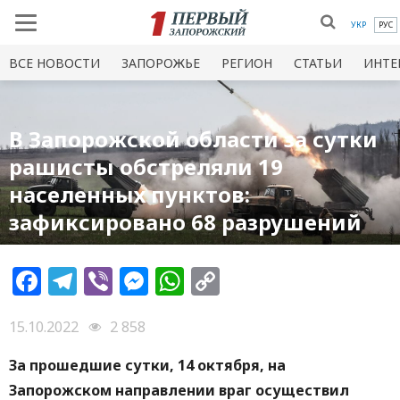
УКР
РУС
ВСЕ НОВОСТИ
ЗАПОРОЖЬЕ
РЕГИОН
СТАТЬИ
ИНТЕ
В Запорожской области за сутки
рашисты обстреляли 19
населенных пунктов:
зафиксировано 68 разрушений
Facebook
Telegram
Viber
Messenger
WhatsApp
Copy
Link
15.10.2022
2 858
За прошедшие сутки, 14 октября, на
Запорожском направлении враг осуществил