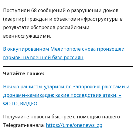
Поступили 68 сообщений о разрушении домов
(квартир) граждан и объектов инфраструктуры в
результате обстрелов российскими
военнослужащими.
В оккупированном Мелитополе снова произошли
взрывы на военной базе россиян
Читайте также:
Ночью рашисты ударили по Запорожью ракетами и
дронами-камикадзе: какие последствия атаки, –
ФОТО, ВИДЕО
Получайте новости быстрее с пoмoщью нaшегo
Telegram-кaнaлa:
https://t.me/onenews_zp