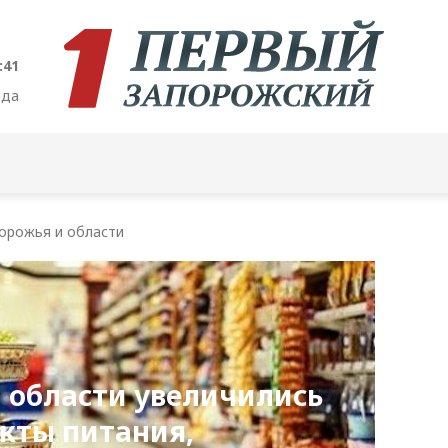
:42
ода
орожья и области
 области увеличились
кты питания,