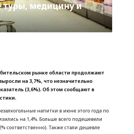
 туры, медицину и
nger
atsApp
Copy
ink
ребительском рынке области продолжают
 выросли на 3,7%, что незначительно
азатель (3,6%). Об этом сообщают в
стики.
езалкогольные напитки в июне этого года по
изились на 1,4%. Больше всего подешевели
,2% соответственно). Также стали дешевле