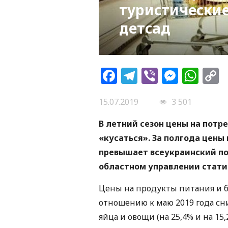
туристические
детсад
Facebook
Telegram
Viber
Messe
Wh
L
15.07.2019
3 501
В летний сезон цены на пот
«кусаться». За полгода цены
превышает всеукраинский пок
областном управлении стати
Цены на продукты питания и б
отношению к маю 2019 года сн
яйца и овощи (на 25,4% и на 15