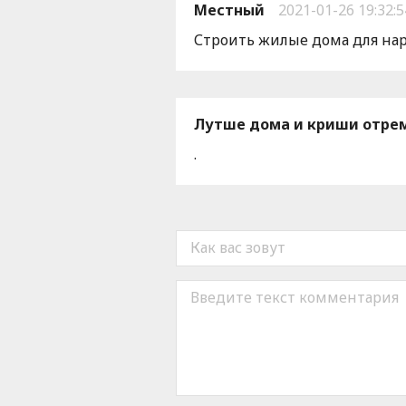
Местный
2021-01-26 19:32:5
Строить жилые дома для нар
Лутше дома и криши отрем
.