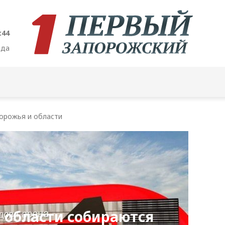
:45
ода
орожья и области
 области собираются