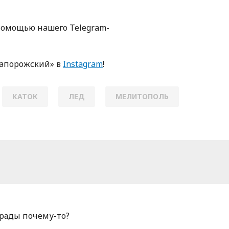
пoмoщью нaшегo Telegram-
Зaпoрoжский» в
Instagram
!
КАТОК
ЛЕД
МЕЛИТОПОЛЬ
 рады почему-то?