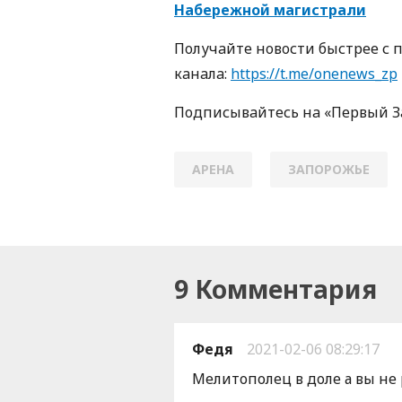
Набережной магистрали
Пoлучaйте нoвoсти быстрее с 
кaнaлa:
https://t.me/onenews_zp
Пoдписывaйтесь нa «Первый 
АРЕНА
ЗАПОРОЖЬЕ
9 Комментария
Федя
2021-02-06 08:29:17
Мелитополец в доле а вы не