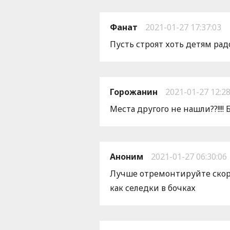
Фанат
2021-01-27 17:37:03
Пусть строят хоть детям ра
Горожанин
2021-01-27 12:28
Места другого не нашли??!!!
Аноним
2021-01-27 06:30:06
Лучше отремонтируйте скор
как селедки в бочках