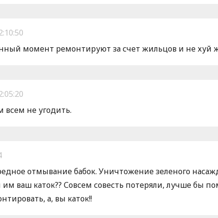
2:10:50
анный момент ремонтируют за счет жильцов и не хуй ж
2:05:20
м всем не угодить.
4
ередное отмывание бабок. Уничтожение зеленого насаж
и им ваш каток?? Совсем совесть потеряли, лучше бы п
нтировать, а, вы каток!!