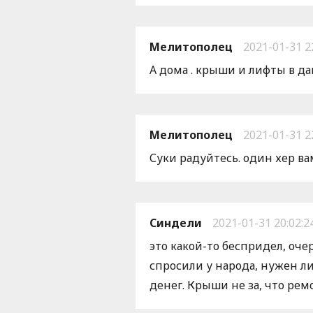
Мелитополец
2021-01-31 2
А дома . крыши и лифты в д
Мелитополец
2021-01-31 2
Суки радуйтесь. один хер ва
Синдели
2021-01-31 20:02:2
это какой-то беспридел, оч
спросили у народа, нужен л
денег. Крыши не за, что ремо