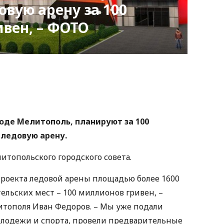
овую арену за 100
вен, – ФОТО
nger
atsApp
Copy
ink
роде Мелитополь, планируют за 100
 ледовую арену.
итопольского городского совета.
роекта ледовой арены площадью более 1600
ельских мест – 100 миллионов гривен, –
итополя Иван Федоров. – Мы уже подали
лодежи и спорта, провели предварительные