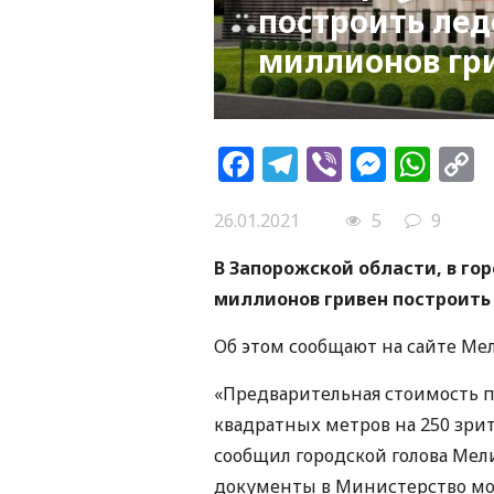
построить лед
миллионов гри
Facebook
Telegram
Viber
Messe
Wh
L
26.01.2021
5
9
В Запорожской области, в го
миллионов гривен построить
Об этом сообщают на сайте Мел
«Предварительная стоимость п
квадратных метров на 250 зрит
сообщил городской голова Мел
документы в Министерство мо