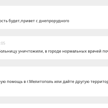
дость будет,привет с днепрорудного
:05
! Больницу уничтожили, в городе нормальных врачей поч
ую помощь в г.Мелитополь или дайте другую террито