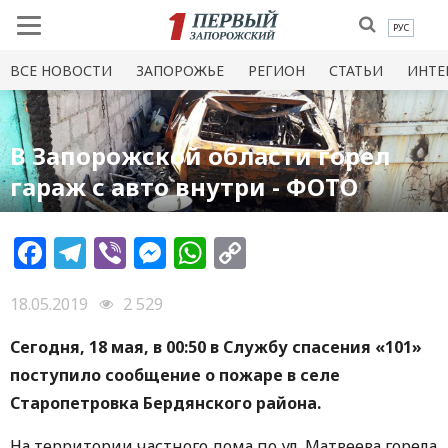
РУС
ВСЕ НОВОСТИ
ЗАПОРОЖЬЕ
РЕГИОН
СТАТЬИ
ИНТЕ
В Запорожской области горел
гараж с авто внутри - ФОТО
Facebook
Telegram
Viber
Messenger
WhatsApp
Copy
Link
18.05.2019
2 529
Сегодня, 18 мая, в 00:50 в Службу спасения «101»
поступило сообщение о пожаре в селе
Старопетровка Бердянского района.
На территории частного дома по ул. Матвеева горела