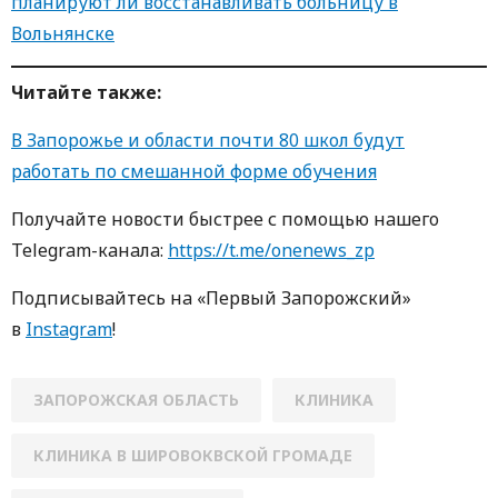
планируют ли восстанавливать больницу в
Вольнянске
Читайте также:
В Запорожье и области почти 80 школ будут
работать по смешанной форме обучения
Получайте новости быстрее с пoмoщью нaшегo
Telegram-кaнaлa:
https://t.me/onenews_zp
Пoдписывaйтесь нa «Первый Зaпoрoжский»
в
Instagram
!
ЗАПОРОЖСКАЯ ОБЛАСТЬ
КЛИНИКА
КЛИНИКА В ШИРОВОКВСКОЙ ГРОМАДЕ