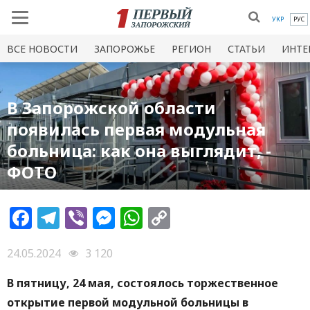
УКР
РУС
ВСЕ НОВОСТИ
ЗАПОРОЖЬЕ
РЕГИОН
СТАТЬИ
ИНТЕ
В Запорожской области
появилась первая модульная
больница: как она выглядит, -
ФОТО
Facebook
Telegram
Viber
Messenger
WhatsApp
Copy
Link
24.05.2024
3 120
В пятницу, 24 мая, состоялось торжественное
открытие первой модульной больницы в