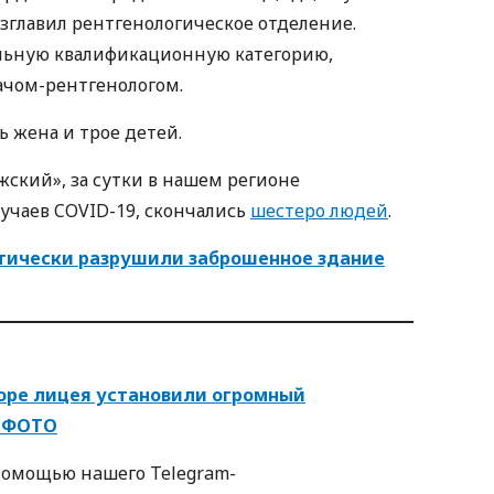
озглавил рентгенологическое отделение.
льную квалификационную категорию,
ачом-рентгенологом.
ь жена и трое детей.
жский», за сутки в нашем регионе
учаев COVID-19, скончались
шестеро людей
.
ктически разрушили заброшенное здание
воре лицея установили огромный
– ФОТО
пoмoщью нaшегo Telegram-