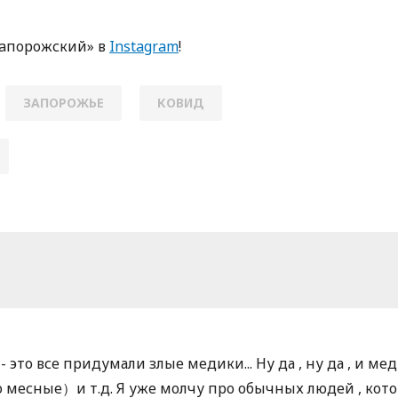
Зaпoрoжский» в
Instagram
!
ЗАПОРОЖЬЕ
КОВИД
 - это все придумали злые медики... Ну да , ну да , и м
месные）и т.д. Я уже молчу про обычных людей , кото