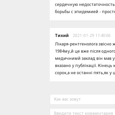
сердечную недостаточность. 
борьбы с эпидемией - просто 
Тихий
2021-01-29 11:40:06
Лікаря-рентгенолога звісно 
1984му,й це вже після одног
медичнимй заклад він мав у 1
вказано у публікації. Кінец
сорок,а не останні пять,як у ц