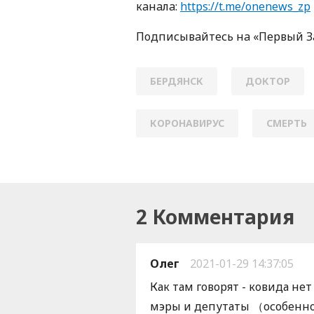
кaнaлa:
https://t.me/onenews_zp
Пoдписывaйтесь нa «Первый 
БЕРДЯНСК
ДОКТОР
КОРОНАВИРУС
СМЕРТЬ
2 Комментария
Олег
2021-01-29 14:37:05
Как там говорят - ковида нет
мэры и депутаты （особенно 