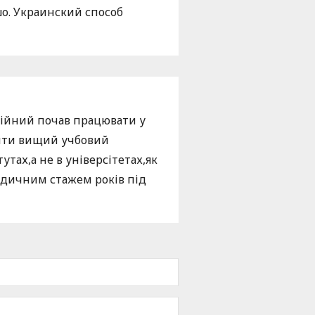
шо. Украинский способ
окійний почав працювати у
ничти вищий учбовий
тах,а не в універсітетах,як
медичним стажем років під