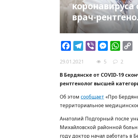
коронавируса 
врач-рентгено
Facebook
Telegram
Viber
Messe
Wh
L
29.01.2021
5
2
В Бердянске от COVID-19 ско
рентгенолог высшей категор
Об этом
сообщает
«Про Бердянс
территориальное медицинское
Анатолий Подгорный после уни
Михайловской районной больни
году доктор начал работать в Б