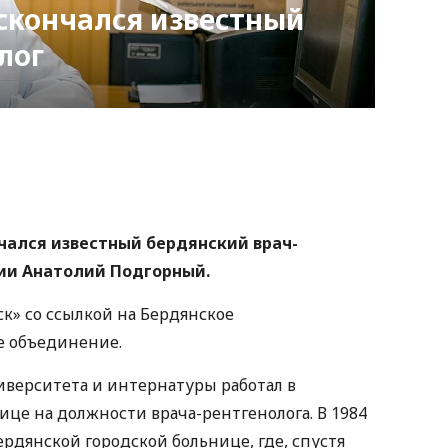
скончался известный
лог
nger
atsApp
Copy
ink
нчался известный бердянский врач-
ии Анатолий Подгорный.
к» со ссылкой на Бердянское
 объединение.
верситета и интернатуры работал в
це на должности врача-рентгенолога. В 1984
ердянской городской больнице, где, спустя