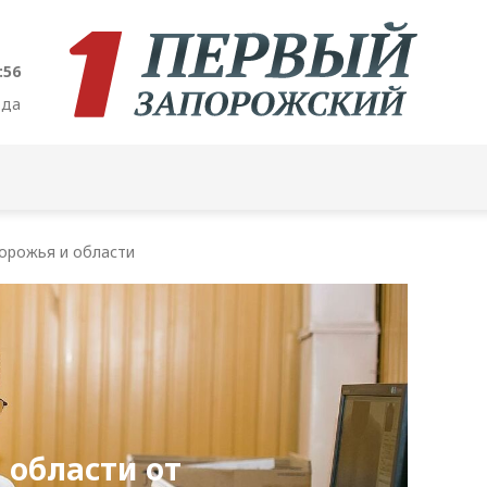
:57
ода
орожья и области
 области от