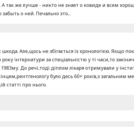
А так же лучше - никто не знает о ковиде и всем хоро
забыть о ней. Печально это...
ж шкода. Але,щось не збігається із хронологією. Якщо п
о року інтернатури за спеціальністю у ті часи,то закі
983му. До речі,тоді діплом лікаря отримували у інститу
ь кінцем,рентгенологу було десь 60+ років,з загальним 
ій статті про нього.