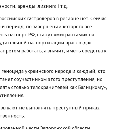
сти, аренды, лизинга і т.д.
оссийских гастролеров в регионе нет. Сейчас
ый период, по завершении которого все
ать паспорт РФ, станут «мигрантами» на
удительной паспортизации враг создал
претом работать, а значит, иметь средства к
 геноцида украинского народа и каждый, кто
станет соучастником этого преступления, но
лять столько телохранителей как Балицкому»,
тивления.
изывают не выполнять преступный приказ,
ственность.
ированной части Запорожской области