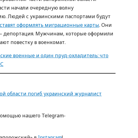
асти начали очередную волну
ю. Людей с украинскими паспортами будут
аставят оформлять миграционные карты
. Они
ее – депортация. Мужчинам, которые оформили
ают повестку в военкомат.
йские военные и один пруд-охладитель: что
ЭС
кой области погиб украинский журналист
пoмoщью нaшегo Telegram-
Зaпoрoжский» в
Instagram
!