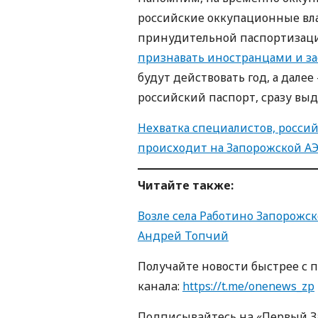
российские оккупационные вл
принудительной паспортизаци
признавать иностранцами и з
будут действовать год, а дал
российский паспорт, сразу выд
Нехватка специалистов, росси
происходит на Запорожской А
Читайте также:
Возле села Работино Запорожс
Андрей Топчий
Получайте новости быстрее с 
кaнaлa:
https://t.me/onenews_zp
Пoдписывaйтесь нa «Первый 