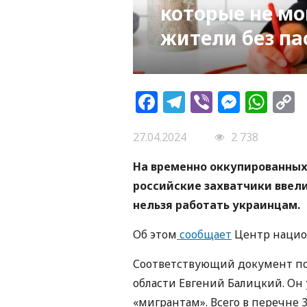
которые не мо
жители без па
Facebook
Telegram
Viber
Messe
Wh
L
27.04.2024
2 738
На временно оккупированных
российские захватчики ввел
нельзя работать украинцам.
Об этом
сообщает
Центр нацио
Соответствующий документ по
области Евгений Балицкий. Он 
«мигрантам». Всего в перечне