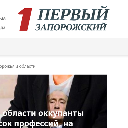
:49
ода
орожья и области
 области оккупанты
сок профессий, на