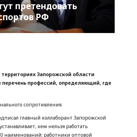
гут претендовать
спортов РФ
nger
atsApp
Copy
ink
 территориях Запорожской области
и перечень профессий, определяющий, где
нального сопротивления.
дписал главный коллаборант Запорожской
устанавливает, кем нельзя работать
 30 наименований: работники оптовой