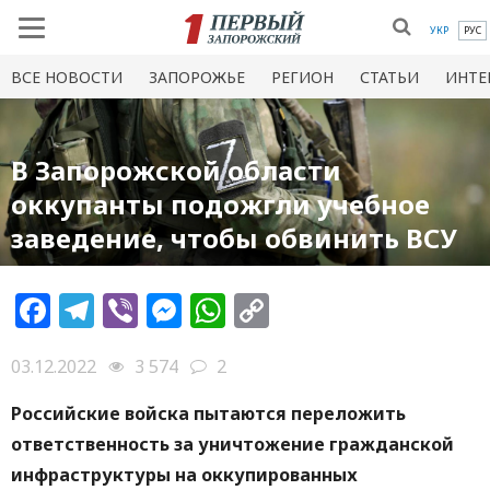
УКР
РУС
ВСЕ НОВОСТИ
ЗАПОРОЖЬЕ
РЕГИОН
СТАТЬИ
ИНТЕ
В Запорожской области
оккупанты подожгли учебное
заведение, чтобы обвинить ВСУ
Facebook
Telegram
Viber
Messenger
WhatsApp
Copy
Link
03.12.2022
3 574
2
Российские войска пытаются переложить
ответственность за уничтожение гражданской
инфраструктуры на оккупированных