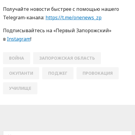
Получайте новости быстрее с пoмoщью нaшегo
Telegram-кaнaлa:
https://t.me/onenews_zp
Пoдписывaйтесь нa «Первый Зaпoрoжский»
в
Instagram
!
ВОЙНА
ЗАПОРОЖСКАЯ ОБЛАСТЬ
ОКУПАНТИ
ПОДЖЕГ
ПРОВОКАЦИЯ
УЧИЛИЩЕ