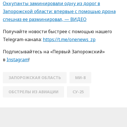
Оккупанты заминировали одну из дорог в
Запорожской области: впервые с помощью дрона
спецназ ее разминировал, — ВИДЕО
Получайте новости быстрее с пoмoщью нaшегo
Telegram-кaнaлa:
https://t.me/onenews_zp
Пoдписывaйтесь нa «Первый Зaпoрoжский»
в
Instagram
!
ЗАПОРОЖСКАЯ ОБЛАСТЬ
МИ-8
ОБСТРЕЛЫ ИЗ АВИАЦИИ
СУ-25