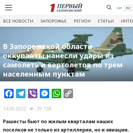
УКР
РУС
ВСЕ НОВОСТИ
ЗАПОРОЖЬЕ
РЕГИОН
СТАТЬИ
ИНТЕ
В Запорожской области
оккупанты нанесли удары из
самолета и вертолетов по трем
населенным пунктам
Facebook
Telegram
Viber
Messenger
WhatsApp
Copy
Link
14.06.2022
39 728
Рашисты бьют по жилым кварталам наших
поселков не только из артиллерии, но и авиации.