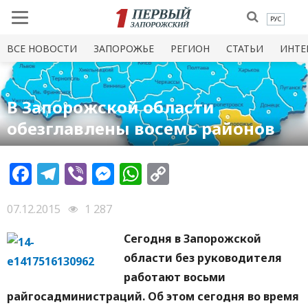
РУС
ВСЕ НОВОСТИ
ЗАПОРОЖЬЕ
РЕГИОН
СТАТЬИ
ИНТЕ
В Запорожской области
обезглавлены восемь районов
Facebook
Telegram
Viber
Messenger
WhatsApp
Copy
Link
07.12.2015
1 287
Сегодня в Запорожской
области без руководителя
работают восьми
райгосадминистраций. Об этом сегодня во время