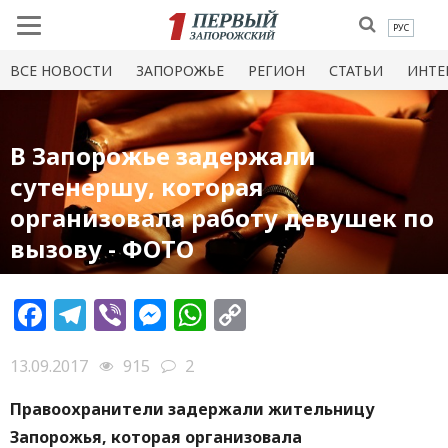
РУС
ВСЕ НОВОСТИ
ЗАПОРОЖЬЕ
РЕГИОН
СТАТЬИ
ИНТЕ
В Запорожье задержали
сутенершу, которая
организовала работу девушек по
вызову - ФОТО
Facebook
Telegram
Viber
Messenger
WhatsApp
Copy
Link
13.09.2017
915
2
Правоохранители задержали жительницу
Запорожья, которая организовала