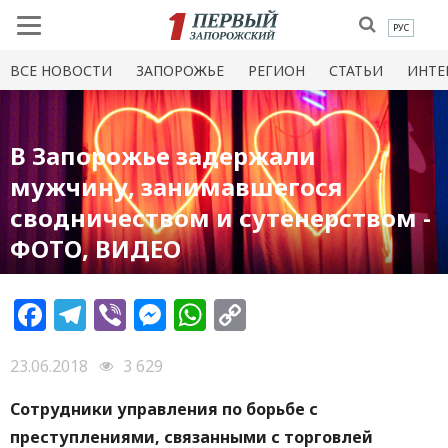
РУС
ВСЕ НОВОСТИ
ЗАПОРОЖЬЕ
РЕГИОН
СТАТЬИ
ИНТЕ
В Запорожье задержали
мужчину, занимавшегося
сводничеством и сутенерством -
ФОТО, ВИДЕО
Facebook
Telegram
Viber
Messenger
WhatsApp
Copy
Link
23.06.2018
3 629
Сотрудники управления по борьбе с
преступлениями, связанными с торговлей