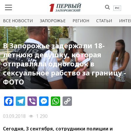
РУС
ВСЕ НОВОСТИ
ЗАПОРОЖЬЕ
РЕГИОН
СТАТЬИ
ИНТЕ
В Запорожье задержали 18-
летнюю девушку, которая
отправляла одногодок в
сексуальное рабство за границу -
ФОТО
Facebook
Telegram
Viber
Messenger
WhatsApp
Copy
Link
03.09.2018
1 290
Сегодня, 3 сентября, сотрудники полиции и