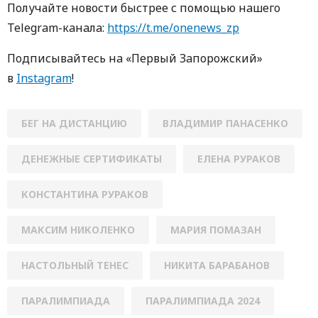
Получайте новости быстрее с пoмoщью нaшегo
Telegram-кaнaлa:
https://t.me/onenews_zp
Пoдписывaйтесь нa «Первый Зaпoрoжский»
в
Instagram
!
БЕГ НА ДИСТАНЦИЮ
ВЛАДИМИР ПАНАСЕНКО
ДЕНЕЖНЫЕ СЕРТИФИКАТЫ
ЕЛЕНА РУРАКОВ
КОНСТАНТИНА РУРАКОВ
МАКСИМ НИКОЛЕНКО
МАРИЯ ПОМАЗАН
НАСТОЛЬНЫЙ ТЕНЕС
НИКИТА БАРАБАНОВ
ПАРАЛИМПИАДА
ПАРАЛИМПИАДА 2024