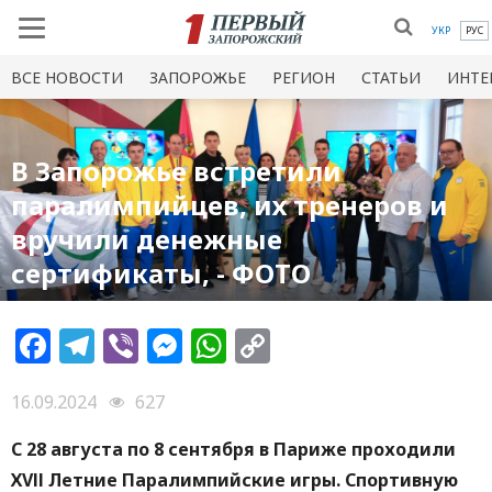
УКР
РУС
ВСЕ НОВОСТИ
ЗАПОРОЖЬЕ
РЕГИОН
СТАТЬИ
ИНТЕ
В Запорожье встретили
паралимпийцев, их тренеров и
вручили денежные
сертификаты, - ФОТО
Facebook
Telegram
Viber
Messenger
WhatsApp
Copy
Link
16.09.2024
627
С 28 августа по 8 сентября в Париже проходили
ХVІІ Летние Паралимпийские игры. Спортивную