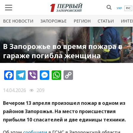
УКР
РУС
ВСЕ НОВОСТИ
ЗАПОРОЖЬЕ
РЕГИОН
СТАТЬИ
ИНТЕ
В Запорожье во время пожара в
гараже погибла женщина
Facebook
Telegram
Viber
Messenger
WhatsApp
Copy
Link
14.04.2026
209
Вечером 13 апреля произошел пожар в одном из
районов Запорожья. На место происшествия
прибыли 10 спасателей и две единицы техники.
Об этом
сообщили
в ГСЧС в Запорожской области.