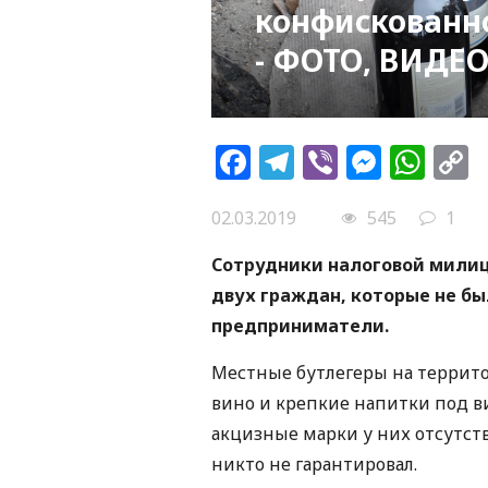
конфискованно
- ФОТО, ВИДЕ
Facebook
Telegram
Viber
Messe
Wh
L
02.03.2019
545
1
Сотрудники налоговой милиц
двух граждан, которые не б
предприниматели.
Местные бутлегеры на террито
вино и крепкие напитки под в
акцизные марки у них отсутств
никто не гарантировал.