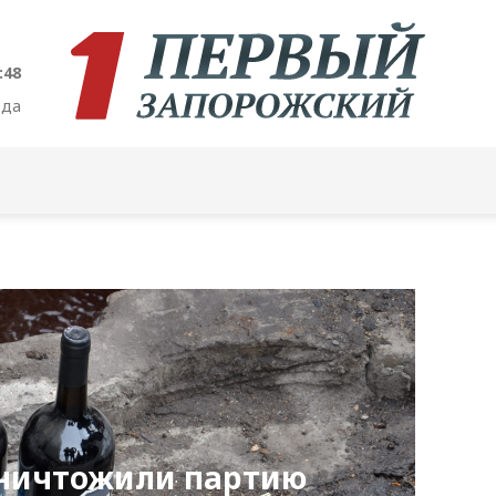
:49
ода
уничтожили партию