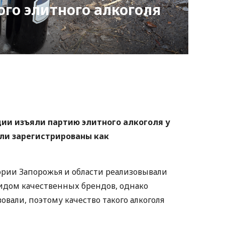
го элитного алкоголя
О
nger
atsApp
Copy
ink
ии изъяли партию элитного алкоголя у
ыли зарегистрированы как
рии Запорожья и области реализовывали
идом качественных брендов, однако
овали, поэтому качество такого алкоголя