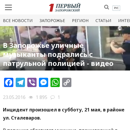
РУС
ВСЕ НОВОСТИ
ЗАПОРОЖЬЕ
РЕГИОН
СТАТЬИ
ИНТЕ
В Запорожье уличные
музыканты подрались с
патрульной полицией - видео
Facebook
Telegram
Viber
Messenger
WhatsApp
Copy
Link
23.05.2016
1 895
1
Инцидент произошел в субботу, 21 мая, в районе
ул. Сталеваров.