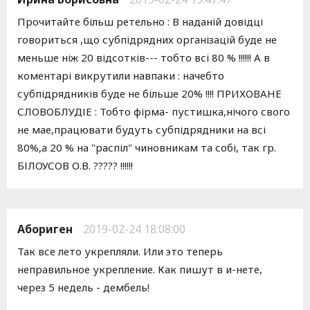
Прочитайте більш ретельно : В наданій довідці
говориться ,що субпідрядних організацій буде не
меньше ніж 20 відсотків--- тобто всі 80 % !!!!!! А в
коментарі викрутили навпаки : начебто
субпідрядників буде не більше 20% !!!! ПРИХОВАНЕ
СЛОВОБЛУДІЕ : Тобто фірма- пустишка,нічого свого
не мае,працювати будуть субпідрядники на всі
80%,а 20 % на "распіл" чиновникам та собі, так гр.
БІЛОУСОВ О.В. ????? !!!!!!
Абориген
2019-02-24 18:08:00
Так все лето укрепляли. Или это теперь
неправильное укрепление. Как пишут в и-нете,
через 5 недель - дембель!