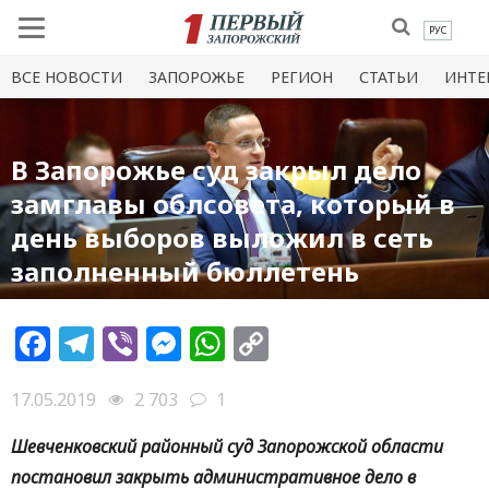
РУС
ВСЕ НОВОСТИ
ЗАПОРОЖЬЕ
РЕГИОН
СТАТЬИ
ИНТЕ
В Запорожье суд закрыл дело
замглавы облсовета, который в
день выборов выложил в сеть
заполненный бюллетень
Facebook
Telegram
Viber
Messenger
WhatsApp
Copy
Link
17.05.2019
2 703
1
Шевченковский районный суд Запорожской области
постановил закрыть административное дело в