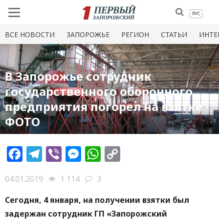
РУС
ВСЕ НОВОСТИ
ЗАПОРОЖЬЕ
РЕГИОН
СТАТЬИ
ИНТЕ
В Запорожье сотрудник
государственного оборонного
предприятия погорел на взятке -
ФОТО
Facebook
Telegram
Viber
Messenger
WhatsApp
Copy
Link
04.01.2019
1 114
3
Сегодня, 4 января, на получении взятки был
задержан сотрудник ГП «Запорожский