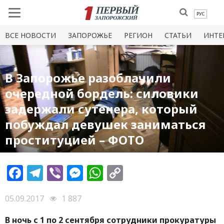
РУС
ВСЕ НОВОСТИ
ЗАПОРОЖЬЕ
РЕГИОН
СТАТЬИ
ИНТЕ
В Запорожье разоблачили
очередной бордель: силовики
задержали сутенера, который
побуждал девушек заниматься
проституцией – ФОТО
Facebook
Telegram
Viber
Messenger
WhatsApp
Copy
Link
05.09.2017
1 887
В ночь с 1 по 2 сентября сотрудники прокуратуры