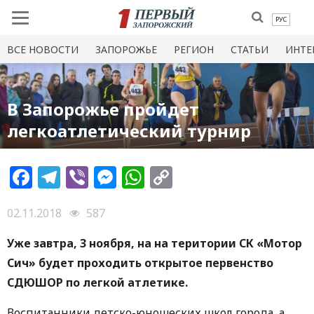
РУС
ВСЕ НОВОСТИ
ЗАПОРОЖЬЕ
РЕГИОН
СТАТЬИ
ИНТЕ
В Запорожье пройдет
легкоатлетический турнир
Facebook
Telegram
Viber
Messenger
WhatsApp
Copy
Link
02.11.2018
587
Уже завтра, 3 ноября, на на територии СК «Мотор
Сич» будет проходить открытое первенство
СДЮШОР по легкой атлетике.
Воспитанники детско-юношеских школ города, а