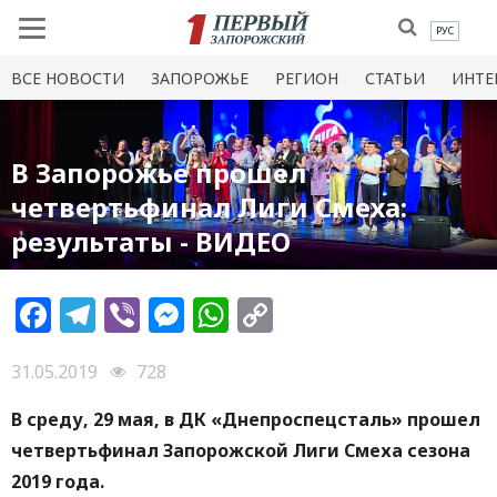
РУС
ВСЕ НОВОСТИ
ЗАПОРОЖЬЕ
РЕГИОН
СТАТЬИ
ИНТЕ
В Запорожье прошел
четвертьфинал Лиги Смеха:
результаты - ВИДЕО
Facebook
Telegram
Viber
Messenger
WhatsApp
Copy
Link
31.05.2019
728
В среду, 29 мая, в ДК «Днепроспецсталь» прошел
четвертьфинал Запорожской Лиги Смеха сезона
2019 года.