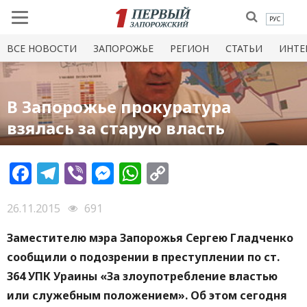
РУС
ВСЕ НОВОСТИ
ЗАПОРОЖЬЕ
РЕГИОН
СТАТЬИ
ИНТЕ
В Запорожье прокуратура
взялась за старую власть
Facebook
Telegram
Viber
Messenger
WhatsApp
Copy
Link
26.11.2015
691
Заместителю мэра Запорожья Сергею Гладченко
сообщили о подозрении в преступлении по ст.
364 УПК Ураины «За злоупотребление властью
или служебным положением». Об этом сегодня