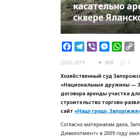
касательно ар
сквере Яланск
Facebook
Telegram
Viber
Messe
Wh
L
22.05.2019
888
1
Хозяйственный суд Запорожс
«Национальные дружины — З
договора аренды участка дл
строительство торгово-разв
сайт
«Наші гроші. Запоріжжя
Согласно материалам дела, За
Дивелопмент» в 2009 году зак