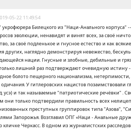
019-05-22 11:49:54
 укрофюрера Билецкого из "Наци-Анального корпуса" --
росов эволюции, ненавидят и винят всех, за своё ничто
тво, за своё подленькое и гнусное естество и как всяк
ия других, наглядно демонстрируя невежество, бескул
дающейся нации. Гнусные и злобные, дебильные и гр
 только лишний раз подтверждают очевидную истину --
радное болото пещерного национализма, нетерпимости
 одичания. У гитлеровских нацистов позаимствовали г
над усэ) и так называемые "патриотические речёвки" . 
ом они только подтвердили правильность всех нелице
изованных преступных группировок типа "Азова", "Си
ителями Запорожья. Возглавил ОПГ «Наци - Анальные др
о кличке Черкасс. В одном из журналистских расследов