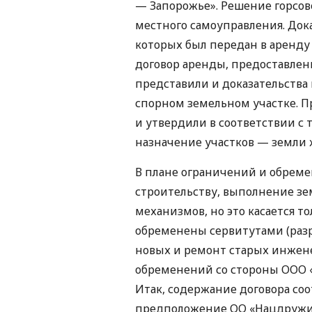
— Запорожье». Решение горсов
местного самоуправления. Док
которых был передан в аренду
договор аренды, предоставлен
представили и доказательства 
спорном земельном участке. П
и утвердили в соответствии с 
назначение участков — земли 
В плане ограничений и обрем
строительству, выполнение з
механизмов, но это касается т
обременены сервитутами (разр
новых и ремонт старых инжене
обременений со стороны ООО 
Итак, содержание договора соо
предположение ОО «Нацдружин