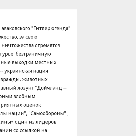
 аваковского "Гитлерюгенда"
жество, за свою
ие ничтожества стремятся
ьтурье, безграничную
язные выходки местных
- украинская нация
, вражды, животных
лавный лозунг "Дойчланд --
Своими злобным
приятных оценок
лы нации", "Самообороны" ,
ужины» один из лидеров
аний со ссылкой на