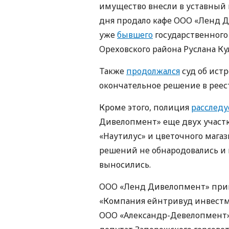
имущество внесли в уставный 
дня продало кафе ООО «Ленд 
уже
бывшего
государственного 
Ореховского района Руслана Ку
Также
продолжался
суд об ист
окончательное решение в реес
Кроме этого, полиция
расследу
Дивелопмент» еще двух участко
«Наутилус» и цветочного магаз
решений не обнародовались и
выносились.
ООО «Ленд Дивелопмент» прин
«Компания ейнтривуд инвестм
ООО «Александр-Девелопмент»