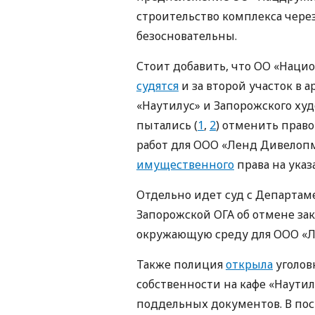
строительство комплекса чере
безосновательны.
Стоит добавить, что ОО «Нац
судятся
и за второй участок в
«Наутилус» и Запорожского ху
пытались (
1
,
2
) отменить прав
работ для ООО «Ленд Дивелоп
имущественного
права на указ
Отдельно идет суд с Департам
Запорожской ОГА об отмене за
окружающую среду для ООО «
Также полиция
открыла
уголов
собственности на кафе «Наути
поддельных документов. В пос