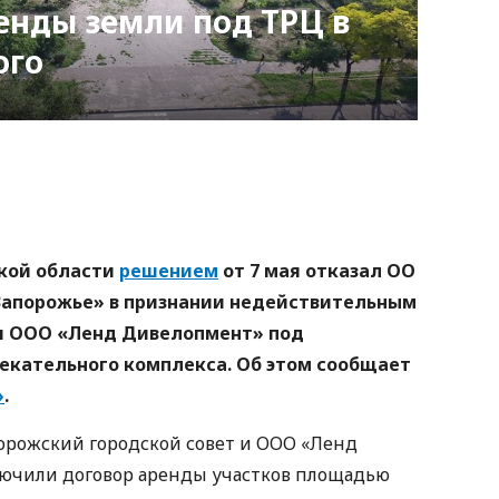
енды земли под ТРЦ в
ого
nger
atsApp
Copy
ink
кой области
решением
от 7 мая отказал ОО
апорожье» в признании недействительным
я ООО «Ленд Дивелопмент» под
лекательного комплекса. Об этом сообщает
»
.
порожский городской совет и ООО «Ленд
лючили договор аренды участков площадью