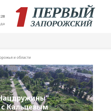
:29
ода
орожья и области
"Нацдружины"
 с Кальцевым