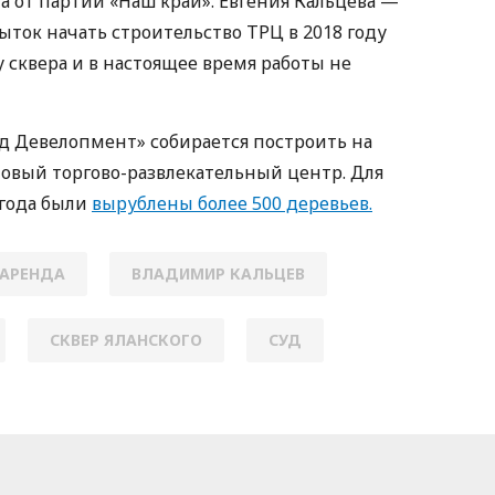
а от партии «Наш край». Евгения Кальцева —
пыток начать строительство ТРЦ в 2018 году
 сквера и в настоящее время работы не
д Девелопмент» собирается построить на
новый торгово-развлекательный центр. Для
 года были
вырублены более 500 деревьев.
АРЕНДА
ВЛАДИМИР КАЛЬЦЕВ
СКВЕР ЯЛАНСКОГО
СУД