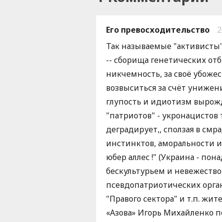
Его превосходительство
2
Так называемые "активисты"
-- сборища генетических отб
никчемность, за своё убожес
возвыситься за счёт унижен
глупость и идиотизм вырож
"патриотов" - укронацистов
деградирует,, сползая в см
инстинктов, аморальности и
юбер аллес !" (Украина - по
бескультурьем и невежеств
псевдопатриотических орган
"Правого сектора" и т.п. ж
«Азова» Игорь Михайленко п