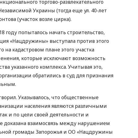
ункционального торгово-развлекательного
Независимой Украины (тогда еще ул. 40-лет
нтова (участок возле цирка).
8 году попыталось начать строительство,
ация «Нацдружины» выступала против этого
то на кадастровом плане этого участка
менения, которые исключают возможность
тва указанного комплекса. Учитывая это,
рганизации обратились в суд для признания
льным.
етворил. Указывалось, что общественные
ганизации населения являются различными
 так и по цели своей деятельности и
не доказана взаимосвязь между нарушением
льной громады Запорожья и ОО «Нацдружины