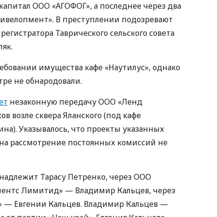
капитал ООО «АГОФОГ», а последнее через два
Дивелопмент». В преступлении подозревают
регистратора Таврического сельского совета
ляк.
ребовании имущества кафе «Наутилус», однако
тре не обнародовали.
ет
незаконную передачу ООО «Ленд
в возле сквера Яланского (под кафе
ина). Указывалось, что проекты указанных
 на рассмотрение постоянных комиссий не
адлежит Тарасу Петренко, через ООО
ентс Лимитид» — Владимир Кальцев, через
 — Евгении Кальцев. Владимир Кальцев —