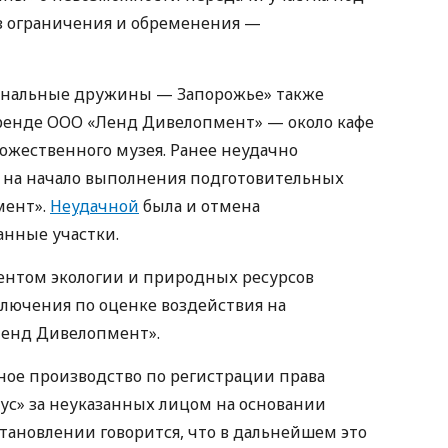
з ограничения и обременения —
иональные дружины — Запорожье» также
 аренде ООО «Ленд Дивелопмент» — около кафе
дожественного музея. Ранее неудачно
о на начало выполнения подготовительных
мент».
Неудачной
была и отмена
анные участки.
ентом экологии и природных ресурсов
ключения по оценке воздействия на
Ленд Дивелопмент».
ное производство по регистрации права
лус» за неуказанных лицом на основании
тановлении говорится, что в дальнейшем это