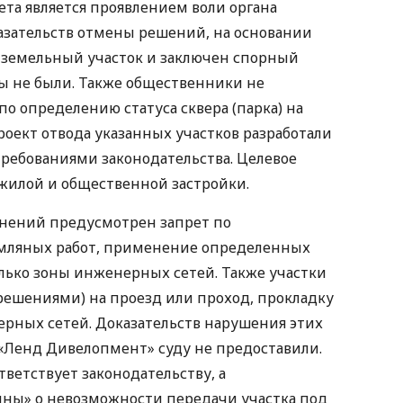
ета является проявлением воли органа
азательств отмены решений, на основании
 земельный участок и заключен спорный
ы не были. Также общественники не
по определению статуса сквера (парка) на
роект отвода указанных участков разработали
требованиями законодательства. Целевое
жилой и общественной застройки.
енений предусмотрен запрет по
емляных работ, применение определенных
олько зоны инженерных сетей. Также участки
ешениями) на проезд или проход, прокладку
рных сетей. Доказательств нарушения этих
«Ленд Дивелопмент» суду не предоставили.
тветствует законодательству, а
ы» о невозможности передачи участка под