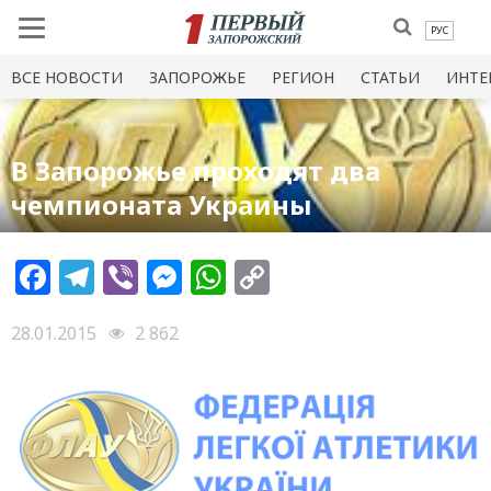
РУС
ВСЕ НОВОСТИ
ЗАПОРОЖЬЕ
РЕГИОН
СТАТЬИ
ИНТЕ
В Запорожье проходят два
чемпионата Украины
Facebook
Telegram
Viber
Messenger
WhatsApp
Copy
Link
28.01.2015
2 862