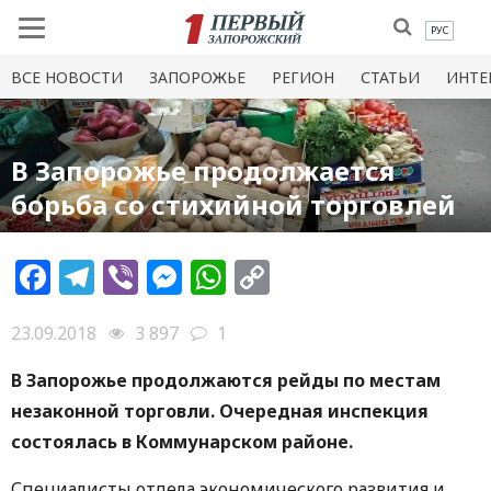
РУС
ВСЕ НОВОСТИ
ЗАПОРОЖЬЕ
РЕГИОН
СТАТЬИ
ИНТЕ
В Запорожье продолжается
борьба со стихийной торговлей
Facebook
Telegram
Viber
Messenger
WhatsApp
Copy
Link
23.09.2018
3 897
1
В Запорожье продолжаются рейды по местам
незаконной торговли. Очередная инспекция
состоялась в Коммунарском районе.
Специалисты отдела экономического развития и