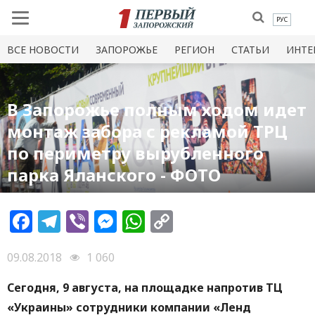
РУС
ВСЕ НОВОСТИ
ЗАПОРОЖЬЕ
РЕГИОН
СТАТЬИ
ИНТЕ
В Запорожье полным ходом идет
монтаж забора с рекламой ТРЦ
по периметру вырубленного
парка Яланского - ФОТО
Facebook
Telegram
Viber
Messenger
WhatsApp
Copy
Link
09.08.2018
1 060
Сегодня, 9 августа, на площадке напротив ТЦ
«Украины» сотрудники компании «Ленд