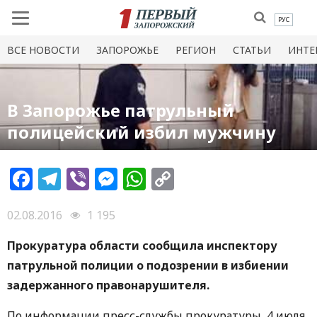
РУС
ВСЕ НОВОСТИ
ЗАПОРОЖЬЕ
РЕГИОН
СТАТЬИ
ИНТЕ
В Запорожье патрульный
полицейский избил мужчину
Facebook
Telegram
Viber
Messenger
WhatsApp
Copy
Link
02.08.2016
1 195
Прокуратура области сообщила инспектору
патрульной полиции о подозрении в избиении
задержанного правонарушителя.
По информации пресс-службы прокуратуры, 4 июля