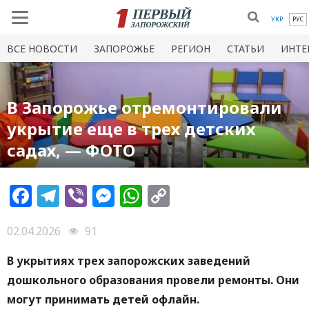
УКР
РУС
ВСЕ НОВОСТИ
ЗАПОРОЖЬЕ
РЕГИОН
СТАТЬИ
ИНТЕ
В Запорожье отремонтировали
укрытие еще в трех детских
садах, — ФОТО
Facebook
Telegram
Viber
Messenger
WhatsApp
Copy
Link
02.04.2026
91
В укрытиях трех запорожских заведений
дошкольного образования провели ремонты. Они
могут принимать детей офлайн.