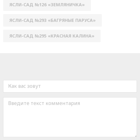
ЯСЛИ-САД №126 «ЗЕМЛЯНИЧКА»
ЯСЛИ-САД №293 «БАГРЯНЫЕ ПАРУСА»
ЯСЛИ-САД №295 «КРАСНАЯ КАЛИНА»