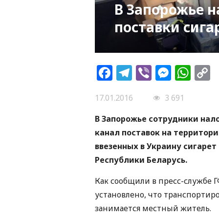
В Запорожье 
поставки сига
Facebook
Telegram
Viber
Messe
Wh
L
17.01.2016
3 691
В Запорожье сотрудники нал
канал поставок на территор
ввезенных в Украину сигаре
Республики Беларусь.
Как сообщили в пресс-службе Г
установлено, что транспортир
занимается местный житель.