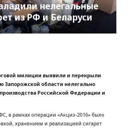
наладили нелегальные
рет из РФ и Беларуси
nger
atsApp
Copy
ink
оговой милиции выявили и перекрыли
ию Запорожской области нелегально
т производства Российской Федерации и
ФС, в рамках операции «Акциз-2016» было
овкой, хранением и реализацией сигарет