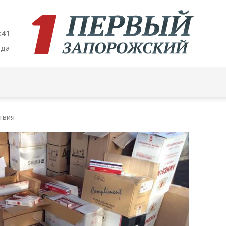
:42
ода
твия