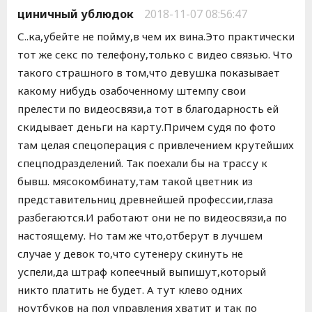
циничный ублюдок
2018-11-07 08:56:47
С..ка,убейте не пойму,в чем их вина.Это практически
тот же секс по телефону,только с видео связью. Что
такого страшного в том,что девушка показывает
какому нибудь озабоченному штемпу свои
прелести по видеосвязи,а тот в благодарность ей
скидывает деньги на карту.Причем судя по фото
там целая спецоперация с привлечением крутейших
спецподразделений. Так поехали бы на трассу к
бывш. мясокомбинату,там такой цветник из
представительниц древнейшей профессии,глаза
разбегаются.И работают они не по видеосвязи,а по
настоящему. Но там же что,отберут в лучшем
случае у девок то,что сутенеру скинуть не
успели,да штраф копеечный выпишут,который
никто платить не будет. А тут клево одних
ноутбуков на пол управления хватит и так по