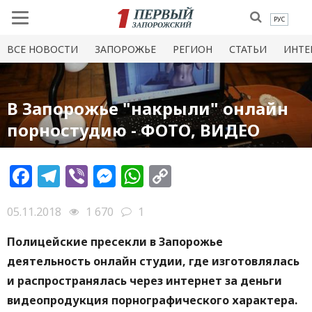
РУС
ВСЕ НОВОСТИ
ЗАПОРОЖЬЕ
РЕГИОН
СТАТЬИ
ИНТЕ
В Запорожье "накрыли" онлайн
порностудию - ФОТО, ВИДЕО
Facebook
Telegram
Viber
Messenger
WhatsApp
Copy
Link
05.11.2018
1 670
1
Полицейские пресекли в Запорожье
деятельность онлайн студии, где изготовлялась
и распространялась через интернет за деньги
видеопродукция порнографического характера.