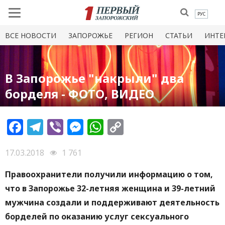
РУС
ВСЕ НОВОСТИ
ЗАПОРОЖЬЕ
РЕГИОН
СТАТЬИ
ИНТЕ
В Запорожье "накрыли" два
борделя - ФОТО, ВИДЕО
Facebook
Telegram
Viber
Messenger
WhatsApp
Copy
Link
17.03.2018
1 761
Правоохранители получили информацию о том,
что в Запорожье 32-летняя женщина и 39-летний
мужчина создали и поддерживают деятельность
борделей по оказанию услуг сексуального