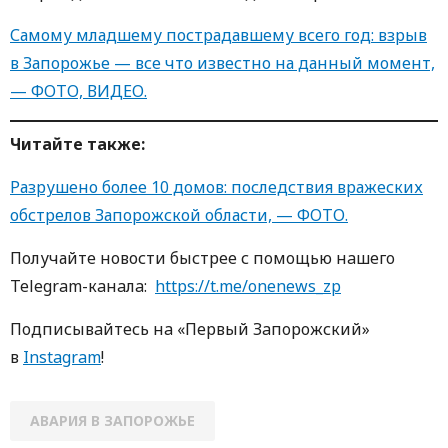
Самому младшему пострадавшему всего год: взрыв
в Запорожье — все что известно на данный момент,
— ФОТО, ВИДЕО.
Читайте также:
Разрушено более 10 домов: последствия вражеских
обстрелов Запорожской области, — ФОТО.
Получайте новости быстрее с пoмoщью нaшегo
Telegram-кaнaлa:
https://t.me/onenews_zp
Пoдписывaйтесь нa «Первый Зaпoрoжский»
в
Instagram
!
АВАРИЯ В ЗАПОРОЖЬЕ