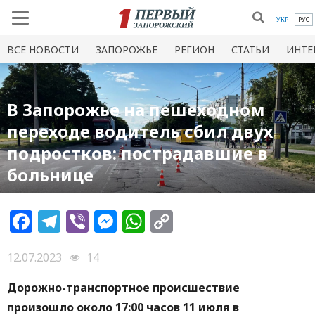
УКР
РУС
ВСЕ НОВОСТИ
ЗАПОРОЖЬЕ
РЕГИОН
СТАТЬИ
ИНТЕ
В Запорожье на пешеходном
переходе водитель сбил двух
подростков: пострадавшие в
больнице
Facebook
Telegram
Viber
Messenger
WhatsApp
Copy
Link
12.07.2023
14
Дорожно-транспортное происшествие
произошло около 17:00 часов 11 июля в