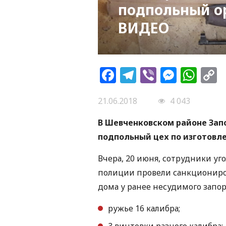
подпольный о
ВИДЕО
Facebook
Telegram
Viber
Messe
Wh
L
21.06.2018
4 043
В Шевченковском районе За
подпольный цех по изготовл
Вчера, 20 июня, сотрудники уг
полиции провели санкциониро
дома у ранее несудимого запо
ружье 16 калибра;