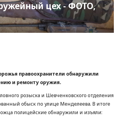
ружейный цех - ФОТО,
nger
atsApp
Copy
ink
порожья правоохранители обнаружили
ению и ремонту оружия.
оловного розыска и Шевченковского отделения
ванный обыск по улице Менделеева. В итоге
рожца полицейские обнаружили и изъяли: