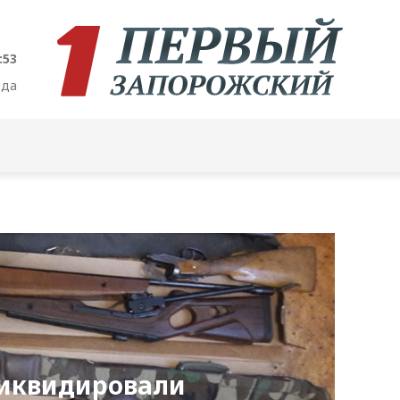
:54
ода
ликвидировали