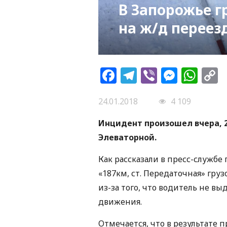
В Запорожье г
на ж/д переез
Facebook
Telegram
Viber
Messe
Wh
L
24.01.2018
4 109
Инцидент произошел вчера, 23
Элеваторной.
Как рассказали в пресс-службе
«187км, ст. Передаточная» гру
из-за того, что водитель не в
движения.
Отмечается, что в результате 