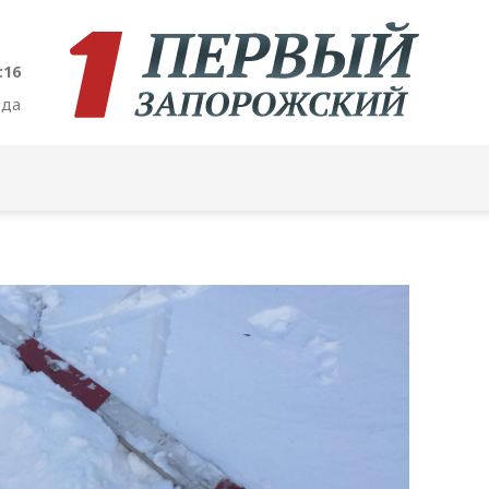
:17
ода