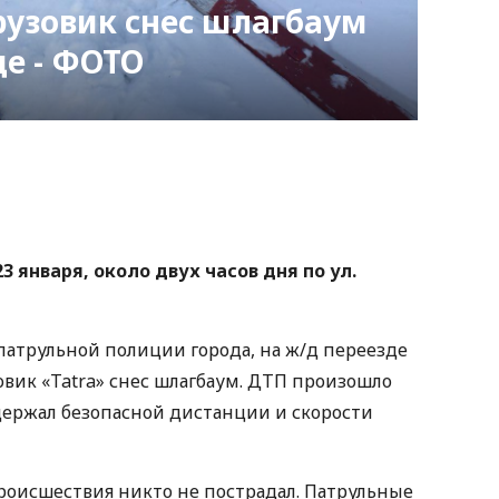
рузовик снес шлагбаум
де - ФОТО
nger
atsApp
Copy
ink
 января, около двух часов дня по ул.
 патрульной полиции города, на ж/д переезде
зовик «Tatra» снес шлагбаум. ДТП произошло
ыдержал безопасной дистанции и скорости
происшествия никто не пострадал. Патрульные