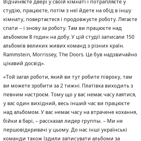
Відчиняєте двері у своїй кімнаті і потрапляєте у
студію, працюєте, потім з неї йдете на обід в іншу
кімнату, повертаєтеся і продовжуєте роботу. Лягаєте
спати – і знову за роботу. Там ви працюєте над
альбомом 8 годин на добу. У цій студії записали 150
альбомів великих живих команд з різних країн.
Rammstein, Morrissey, The Doors. Це був надзвичайно
цікавий досвід».
«Той загал роботи, який ви тут робите півроку, там
ви можете зробити за 2 тижні. Платівка виходить з
певним настроєм. Тому що у вас немає часу лаятися,
у вас один вихідний, весь інший час ви працюєте
над альбомом. У вас немає часу на втрачене кохання,
бійки в барі, – рассказал лидер группы. – Ми не
першовідкривачі у цьому. До нас інші українські
команди також їздили записувати альбоми за