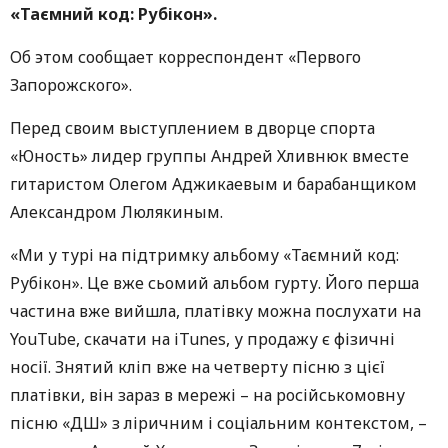
«Таємний код: Рубікон».
Об этом сообщает корреспондент «Первого
Запорожского».
Перед своим выступлением в дворце спорта
«Юность» лидер группы Андрей Хливнюк вместе
гитаристом Олегом Аджикаевым и барабанщиком
Александром Люлякиным.
«Ми у турі на підтримку альбому «Таємний код:
Рубікон». Це вже сьомий альбом гурту. Його перша
частина вже вийшла, платівку можна послухати на
YouTube, скачати на iTunes, у продажу є фізичні
носії. Знятий кліп вже на четверту пісню з цієї
платівки, він зараз в мережі – на російськомовну
пісню «ДШ» з ліричним і соціальним контекстом, –