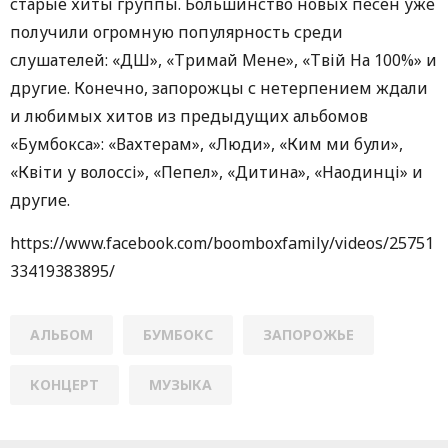
старые хиты группы. Большинство новых песен уже
получили огромную популярность среди
слушателей: «ДШ», «Тримай Мене», «Твій На 100%» и
другие. Конечно, запорожцы с нетерпением ждали
и любимых хитов из предыдущих альбомов
«Бумбокса»: «Вахтерам», «Люди», «Ким ми були»,
«Квіти у волоссі», «Пепел», «Дитина», «Наодинці» и
другие.
https://www.facebook.com/boomboxfamily/videos/25751
33419383895/
АЛЬБОМ
БУМБОКС
ЗАПОРОЖЬЕ
КОНЦЕРТ
МУЗЫКА