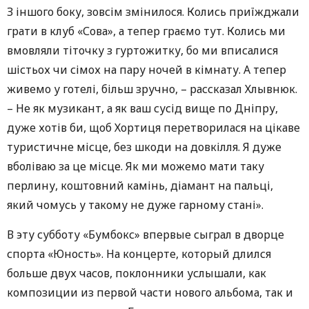
З іншого боку, зовсім змінилося. Колись приїжджали
грати в клуб «Сова», а тепер граємо тут. Колись ми
вмовляли тіточку з гуртожитку, бо ми вписалися
шістьох чи сімох на пару ночей в кімнату. А тепер
живемо у готелі, більш зручно, – рассказал Хлывнюк.
– Не як музикант, а як ваш сусід вище по Дніпру,
дуже хотів би, щоб Хортиця перетворилася на цікаве
туристичне місце, без шкоди на довкілля. Я дуже
вболіваю за це місце. Як ми можемо мати таку
перлину, коштовний камінь, діамант на пальці,
який чомусь у такому не дуже гарному стані».
В эту субботу «Бумбокс» впервые сыграл в дворце
спорта «Юность». На концерте, который длился
больше двух часов, поклонники услышали, как
композиции из первой части нового альбома, так и