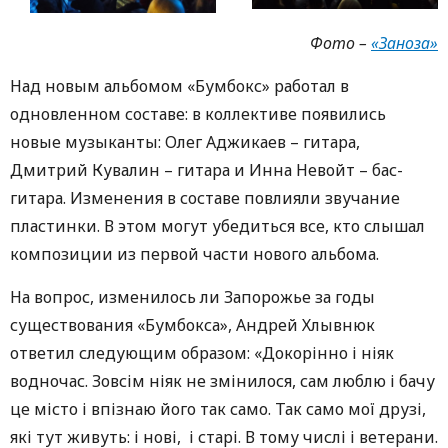
Фото –
«Заноза»
Над новым альбомом «Бумбокс» работал в
одновленном составе: в коллективе появились
новые музыканты: Олег Аджикаев – гитара,
Дмитрий Кувалин – гитара и Инна Невойт – бас-
гитара. Изменения в составе повлияли звучание
пластинки. В этом могут убедиться все, кто слышал
композиции из первой части нового альбома.
На вопрос, изменилось ли Запорожье за годы
существования «Бумбокса», Андрей Хлывнюк
ответил следующим образом: «Докорінно і ніяк
водночас. Зовсім ніяк не змінилося, сам люблю і бачу
це місто і впізнаю його так само. Так само мої друзі,
які тут живуть: і нові, і старі. В тому числі і ветерани.