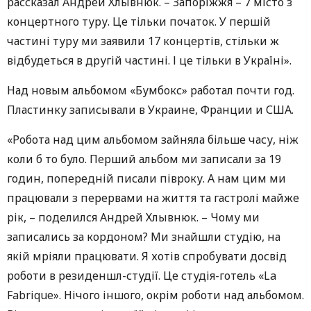
рассказал Андрей Хлывнюк. – Запоріжжя – 7 місто з
концертного туру. Це тільки початок. У першій
частині туру ми заявили 17 концертів, стільки ж
відбудеться в другій частині. І це тільки в Україні».
Над новым альбомом «Бумбокс» работал почти год.
Пластинку записывали в Украине, Франции и США.
«Робота над цим альбомом зайняла більше часу, ніж
коли б то було. Перший альбом ми записали за 19
годин, попередній писали півроку. А нам цим ми
працювали з перервами на життя та гастролі майже
рік, – поделился Андрей Хлывнюк. – Чому ми
записались за кордоном? Ми знайшли студію, на
якій мріяли працювати. Я хотів спробувати досвід
роботи в резиденшл-студії. Це студія-готель «La
Fabrique». Нічого іншого, окрім роботи над альбомом.