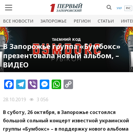
УКР
РУС
ВСЕ НОВОСТИ
ЗАПОРОЖЬЕ
РЕГИОН
СТАТЬИ
ИНТЕ
В Запорожье группа «Бумбокс»
презентовала новый альбом, –
ВИДЕО
Facebook
Telegram
Viber
Messenger
WhatsApp
Copy
Link
28.10.2019
3 056
В суботу, 26 октября, в Запорожье состоялся
большой сольный концерт известной украинской
группы «Бумбокс» – в поддержку нового альбома