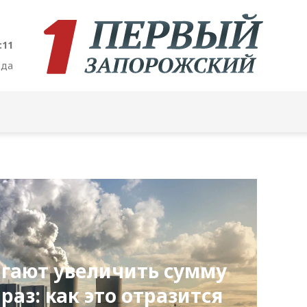
:12
ода
агают увеличить сумму
 раз: как это отразится