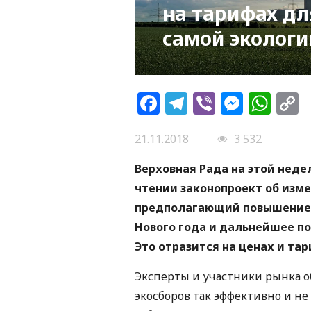
на тарифах дл
самой экологи
Facebook
Telegram
Viber
Messe
Wh
L
21.11.2018
3 532
Верховная Рада на этой неде
чтении законопроект об изме
предполагающий повышение э
Нового года и дальнейшее поэ
Это отразится на ценах и та
Эксперты и участники рынка о
экосборов так эффективно и не