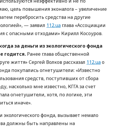
 используются неэффективно и не по
маю, цель повышения эконалога – увеличение
затем перебросить средства на другие
кологией», — заявил
112.ua
глава «Ассоциации
я с опасными отходами» Кирилл Косоуров.
когда за деньги из экологического фонда
е годится.
Ранее глава общественной
руге життя» Сергей Волков рассказал
112.ua
о
офонда покупались огнетушители: «Известно
льзования средств, поступивших от сбора
оду, насколько мне известно, КГГА за счет
ала огнетушители, хотя, по логике, эти
иться иначе».
ьги экологического фонда, вызывает немало
ства должны быть направлены на