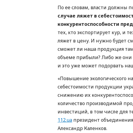
По ее словам, власти должны 
случае ляжет в себестоимост
конкурентоспособности пре
тех, кто экспортирует кур, и т
ляжет в цену. И нужно будет с
сможет ли наша продукция там
объеме прибыли? Либо же они б
и это уже может подорвать наш
«Повышение экологического на
себестоимости продукции укра
снижению их конкурентоспособ
количество производимой прод
инвестиций, в том числе для т
112.ua
президент объединения
Александр Каленков.