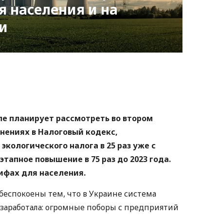
я населения и на
и
nger
atsApp
Copy
ink
ле планирует рассмотреть во втором
нениях в Налоговый кодекс,
кологического налога в 25 раз уже с
тапное повышение в 75 раз до 2023 года.
рифах для населения.
беспокоены тем, что в Украине система
 заработала: огромные поборы с предприятий