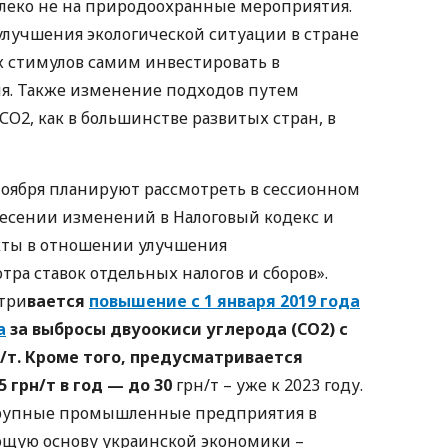
далеко не на природоохранные мероприятия.
лучшения экологической ситуации в стране
 стимулов самим инвестировать в
. Также изменение подходов путем
СО2, как в большинстве развитых стран, в
оября планируют рассмотреть в сессионном
несении изменений в Налоговый кодекс и
кты в отношении улучшения
ра ставок отдельных налогов и сборов».
три
вается
повышение с 1 января 2019 года
а
за выбросы двуоокиси углерода (СО2) с
н/т. Кроме того, предусматривается
 грн/т в год — до 30
грн/т – уже к 2023 году.
крупные промышленные предприятия в
яющую основу украинской экономики –