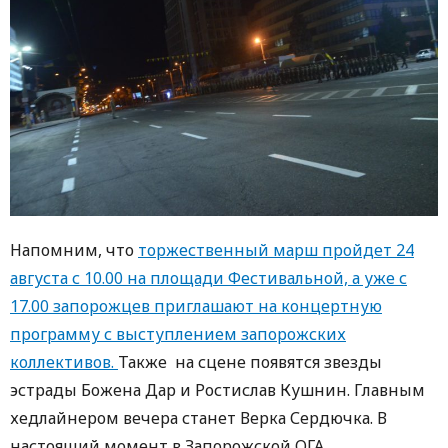
Напомним, что
торжественный марш пройдет 24
августа с 10.00 на площади Фестивальной, а уже с
17.00 запорожцев приглашают на концертную
программу с выступлением запорожских
коллективов.
Также на сцене появятся звезды
эстрады Божена Дар и Ростислав Кушнин. Главным
хедлайнером вечера станет Верка Сердючка. В
настоящий момент в Запорожской ОГА