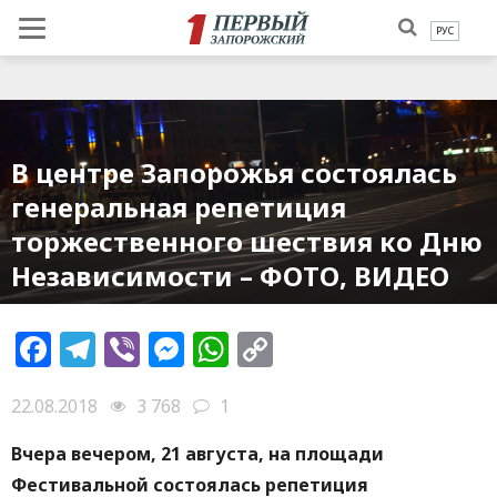
РУС
В центре Запорожья состоялась
генеральная репетиция
торжественного шествия ко Дню
Независимости – ФОТО, ВИДЕО
Facebook
Telegram
Viber
Messenger
WhatsApp
Copy
Link
22.08.2018
3 768
1
Вчера вечером, 21 августа, на площади
Фестивальной состоялась репетиция