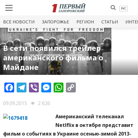
РУС
ВСЕ НОВОСТИ
ЗАПОРОЖЬЕ
РЕГИОН
СТАТЬИ
ИНТЕ
В сети появился трейлер
американского фильма о
Майдане
Facebook
Telegram
Viber
Messenger
WhatsApp
Copy
Link
09.09.2015
2 626
Американский телеканал
Netlflix в октябре представит
фильм о событиях в Украине осенью-зимой 2013-