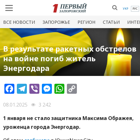
УКР
РУС
ВСЕ НОВОСТИ
ЗАПОРОЖЬЕ
РЕГИОН
СТАТЬИ
ИНТЕ
В результате ракетных обстрелов
на войне погиб житель
Энергодара
Facebook
Telegram
Viber
Messenger
WhatsApp
Copy
Link
08.01.2025
3 242
1 января не стало защитника Максима Ображея,
уроженца города Энергодар.