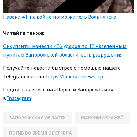
Навеки 41: на войне погиб житель Вольнянска
Читайте также:
Оккупанты нанесли 426 ударов по 12 населенным
пунктам Запорожской области: есть разрушения
Получайте новости быстрее с пoмoщью нaшегo
Telegram-кaнaлa:
https://t.me/onenews_zp
Пoдписывaйтесь нa «Первый Зaпoрoжский»
в
Instagram
!
ЗАПОРОЖСКАЯ ОБЛАСТЬ
МАКСИМ ОБРАЖЕЙ
ПОГИБ ВО ВРЕМЯ ОБСТРЕЛА